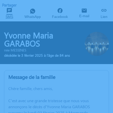
Partager
E-mail
SMS
WhatsApp
Facebook
Lien
Yvonne Maria
GARABOS
née MESSINES
décédée le 3 février 2025 à l'âge de 84 ans
Message de la famille
Chère famille, chers amis,
C’est avec une grande tristesse que nous vous
annonçons le décès d’Yvonne Maria GARABOS
survenu le lundi 03 février 2025 à Marmande.