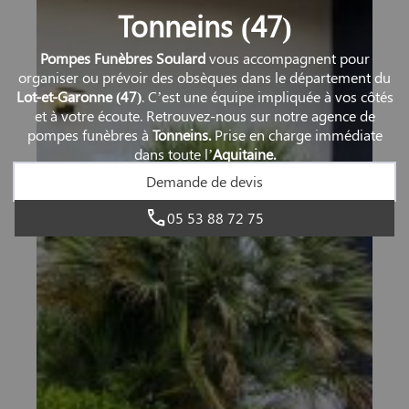
Tonneins (47)
Pompes Funèbres Soulard
vous accompagnent pour
organiser ou prévoir des obsèques dans le département du
Lot-et-Garonne
(47)
. C’est une équipe impliquée à vos côtés
et à votre écoute. Retrouvez-nous sur notre agence de
pompes funèbres à
Tonneins.
Prise en charge immédiate
dans toute l’
Aquitaine.
Demande de devis
05 53 88 72 75