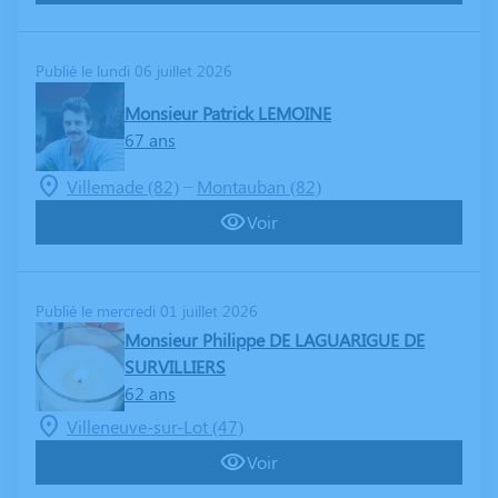
Publié le lundi 06 juillet 2026
Monsieur Patrick LEMOINE
67 ans
–
Villemade (82)
Montauban (82)
Voir
Publié le mercredi 01 juillet 2026
Monsieur Philippe DE LAGUARIGUE DE
SURVILLIERS
62 ans
Villeneuve-sur-Lot (47)
Voir