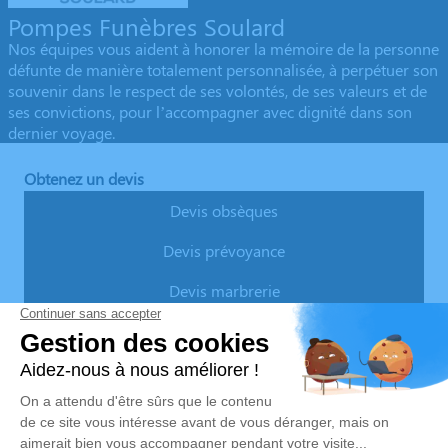
Pompes Funèbres Soulard
Nos équipes vous aident à honorer la mémoire de la personne
défunte de manière totalement personnalisée, à perpétuer son
souvenir dans le respect de ses volontés, de ses valeurs et de
ses convictions, pour l’accompagner avec dignité dans son
dernier voyage.
Obtenez un devis
Devis obsèques
Devis prévoyance
Devis marbrerie
Notre agence
Pompes Funèbres Soulard
05 36 37 27 02
agence@pfsoulard.fr