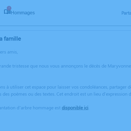
7
Part
Hommages
a famille
hers amis,
grande tristesse que nous vous annonçons le décès de Maryvonn
ns à utiliser cet espace pour laisser vos condoléances, partager
s des poèmes ou des textes. Cet endroit est un lieu d'expressi
lantation d’arbre hommage est
disponible ici
.