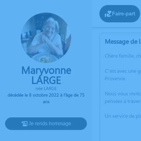
Faire-part
Message de l
Chère famille, c
Maryvonne
C’est avec une 
LARGE
Provence.
née LARGE
Nous vous invito
décédée le 8 octobre 2022 à l'âge de 75
pensées à traver
ans
Un service de p
Je rends hommage