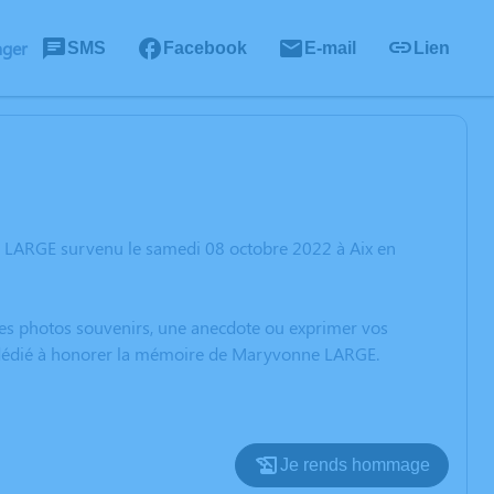
ager
SMS
Facebook
E-mail
Lien
e LARGE survenu le samedi 08 octobre 2022 à Aix en
 des photos souvenirs, une anecdote ou exprimer vos
on dédié à honorer la mémoire de Maryvonne LARGE.
Je rends hommage