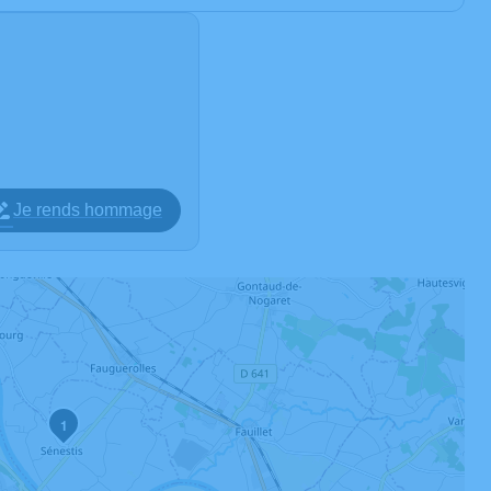
Je rends hommage
1