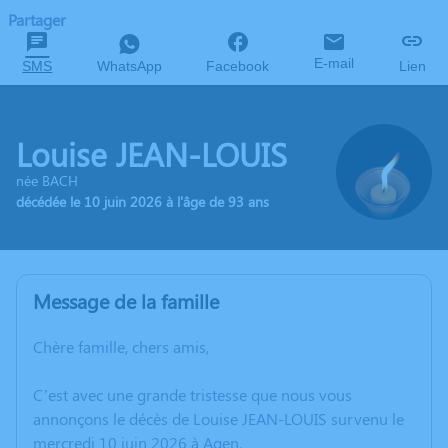
Partager
E-mail
SMS
WhatsApp
Facebook
Lien
Louise JEAN-LOUIS
née BACH
décédée le 10 juin 2026 à l'âge de 93 ans
Message de la famille
Chère famille, chers amis,
C’est avec une grande tristesse que nous vous
annonçons le décès de Louise JEAN-LOUIS survenu le
mercredi 10 juin 2026 à Agen.