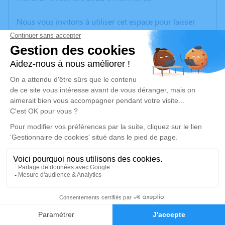
Nous vous invitons à utiliser cet espace pour laisser
vos condoléances, partager des photos souvenirs, une
anecdote ou exprimer vos pensées à travers des
poèmes ou des textes. Cet endroit est un lieu
d'expression dédié à honorer la mémoire d’Henriette
GARZONI.
Un service de plantation d’arbre hommage est
disponible ici
.
Je rends hommage
Déroulé des obsèques
Repos en salon funéraire
0
Faire-part
Hommages
Du mardi 27 décembre 2022 à 18h30 au vendredi