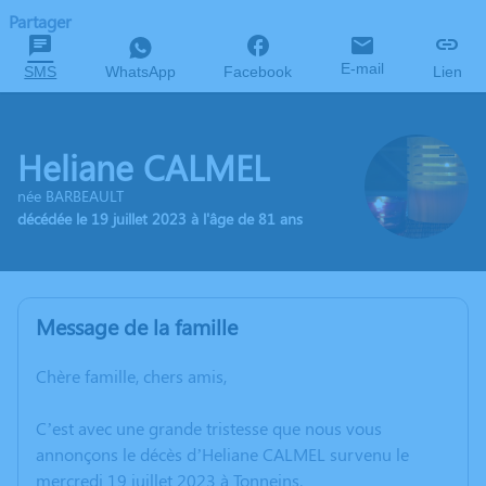
Partager
E-mail
SMS
WhatsApp
Facebook
Lien
Heliane CALMEL
née BARBEAULT
décédée le 19 juillet 2023 à l'âge de 81 ans
Message de la famille
Chère famille, chers amis,
C’est avec une grande tristesse que nous vous
annonçons le décès d’Heliane CALMEL survenu le
mercredi 19 juillet 2023 à Tonneins.